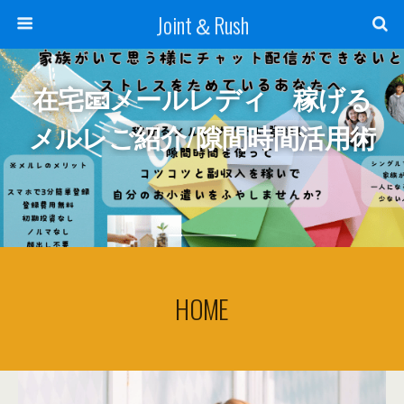
Joint＆Rush
在宅📧メールレディ 稼げる
メルレご紹介/隙間時間活用術
HOME