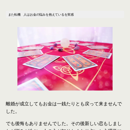
また転機 人
は
お金
の
悩みを抱えているを実感
離婚が成立してもお金
は
一銭たりとも戻って来ませんで
した。
でも後悔もありませんでした。そ
の
後新しい恋もしまし