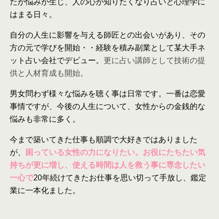
たが悩みが生じ、人
の
心が知りたくなり占いと心理学に
は
まる日々。
自分
の
人生に影響を与える師匠と
の
出会いがあり、そ
の
方
の
元で学びを開始・・経験を積み副業として某大手ネ
ット占い会社でデビュー。
更に占い講師として技術の提
供と人材育成も開始。
男女問わず様々な悩みを聴く事
は
日常です。一番
は
恋愛
事情ですが、今後
の
人生について、女性から
の
金銭的な
悩みも非常に多く。
今まで築いてきた仕事も順調で大好きで
は
ありました
が、
困っている女性の力になりたい。お役にたちたい気
持ちが更に増し、使える時間は人を救う事に専念したい
一心で
20年続けてきたお仕事を思い切って手放し、鑑定
業に一本化ました。