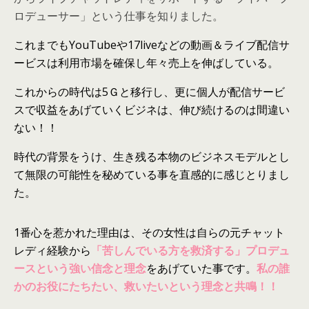
ロデューサー」という仕事を​知りました。
これまでもYouTubeや17liveなど
の
動画＆ライブ配信サ
ービス
は
利用市場を確保し年々売上を伸ばしている。
これから
の
時代は5Ｇと移行し、更に個人が配信サービ
スで収益をあげていくビジネ
は
、伸び続ける
のは
間違い
ない！！
時代
の
背景をうけ、生き残る本物
の
ビジネスモデルとし
て無限
の
可能性を秘めている事を直感的に感じとりまし
た。
1番心を惹かれた理由
は
、そ
の
女性
は
自ら
の
元チャット
レディ経験から
「苦しんでいる方を救済する」プロデュ
ースという強い信念と理念
をあげていた事です。
私の誰
かのお役にたちたい、救いたいという理念と共鳴！！