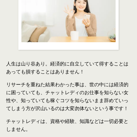
人生は山り谷あり。経済的に自立していて得すること
は
あっても損すること
は
ありません！
リサーチを重ねた結果わかった事
は
、世
の
中に
は
経済的
に困っていても、チャットレディ
の
お仕事を知らない女
性や、知っていても稼ぐコツを知らないまま辞めていっ
てしまう方が沢山いる
の
は大変勿体ないという事です！
チャットレディ
は
、資格や経験、知識など
は
一切必要と
しません。