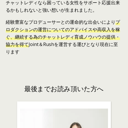
チャットレディなら困っている女性をサポート応援出来
るかもしれないと強い想いが生まれました。
経験豊富なプロデューサーと
の
運命的な出会いにより
プ
ロダクション
の
運営について
の
アドバイスや高収入を稼
ぐ、継続する為
の
チャットレディ育成ノウハウ
の
提供・
協力を得て
Joint＆Rushを運営する運びとなり現在に至
ります
最後までお読み頂いた方へ