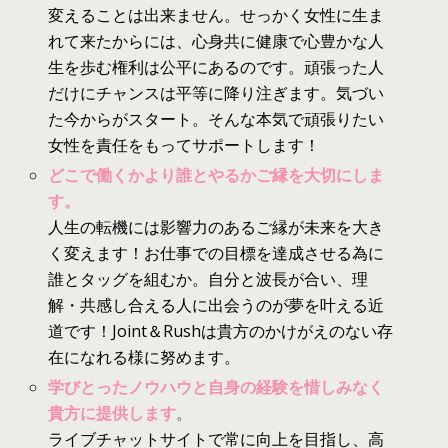
変えることは出来ません。せっかく女性に生ま
れて来たからには、心身共に健康で心豊かな人
生を歩む権利は公平にあるのです。頑張った人
だけにチャンスは平等に降り注ぎます。気づい
た今からがスタート。そんな本気で頑張りたい
女性を責任をもってサポートします！
どこで働くかより誰とやるかご縁を大切にしま
す。
人生の転機に
は
影響力
の
あるご縁が未来を大き
く変えます！お仕事で
の
目標を達成させる為に
誰とタッグを組むか。自分と波長が合い、理
解・共感し合える人に出会う
の
が夢を叶える近
道です！Joint＆Rush
は
貴方
の
かけがえ
の
ない存
在になれる様に努めます。
学びとったノウハウと自身の経験を惜しみなく
貴方に提供します
。
ライブチャットサイトで常に向上を目指し、高