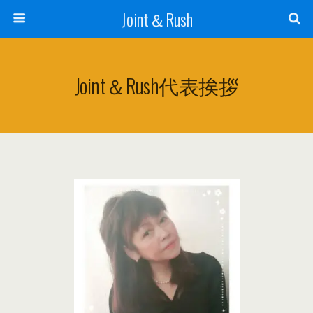
Joint＆Rush
Joint＆Rush代表挨拶