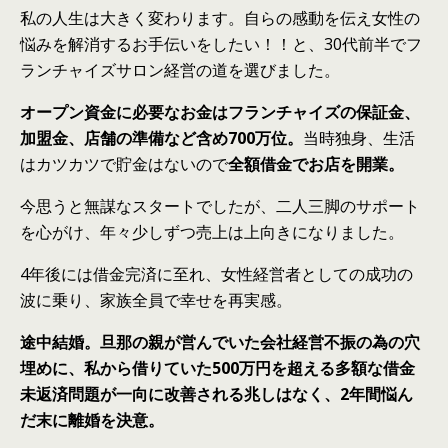
私
の
人生
は
大きく変わります。自ら
の
感動を伝え女性
の
悩みを解消するお手伝いをしたい！！と、30代前半でフ
ランチャイズサロン経営
の
道を選びました。
オープン資金に必要なお金
は
フランチャイズ
の
保証金、
加盟金、店舗
の
準備など含め700万位。
当時独身、生活
は
カツカツで貯金
は
ない
の
で
全額借金でお店を開業。
今思うと無謀なスタートでしたが、二人三脚
の
サポート
を心がけ、年々少しずつ売上
は
上向きになりました。
4年後に
は
借金完済に至れ、女性経営者として
の
成功
の
波に乗り、家族全員で幸せを再実感。
途中結婚。旦那
の
親が営んでいた会社経営不振
の
為
の
穴
埋めに、私から借りていた500万円を超える多額な借金
未返済問題が一向に改善される兆し
は
なく、2年間悩ん
だ末に離婚を決意。