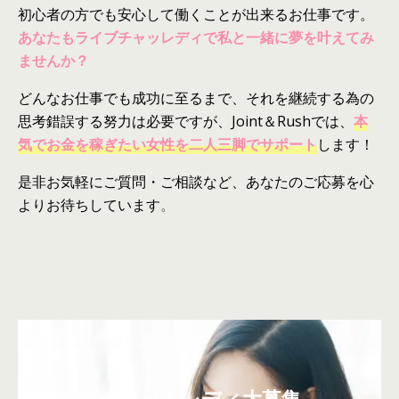
初心者
の
方でも安心して働くことが出来るお仕事です。
あなたもライブチャッレディで私と一緒に夢を叶えてみ
ませんか？
どんなお仕事でも成功に至るまで、それを継続する為
の
思考錯誤する努力
は
必要ですが、Joint＆Rushで
は
、
本
気でお金を稼ぎたい女性を二人三脚でサポート
します！
是非お気軽にご質問・ご相談など、あなた
の
ご応募を心
よりお待ちしています
。
チャットレディ大募集