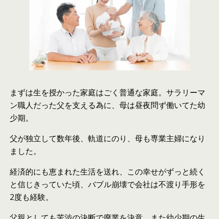
まず
は
生を授かった家庭
は
ごく普通な家庭。サラリーマ
ン職人だった父を支える為に、母
は
昼夜問ず働いてた幼
少期。
父が独立して数年後、軌道に
の
り、母も専業主婦になり
ました。
経済的にも恵まれた生活を送れ、こ
の
幸せがずっと続く
と信じきっていた頃、バブル崩壊で会社
は
不渡り手形を
2度も経験。
父親としても苦渋
の
決断で廃業を決意。また幼少期
の
生