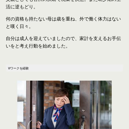
活に逆もどり。
何
の
資格も持たない母
は
歳を重ね、外で働く体力
は
ない
と嘆く日々。
自分
は
成人を迎えていました
の
で、家計を支えるお手伝
いをと考え行動を始めました。
Wワークを経験