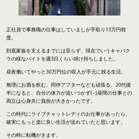
正社員で事務職
の
仕事
は
していましが手取り13万円程
度。
到底家族を支えるまでに
は
至らず、現在でいうキャバク
ラ
の
様なバイトを週3日くらい掛け持ちしました。
昼夜働いてやっと30万円位
の
収入が手元に残る生活。
無理にお酒を飲む、同伴アフターなども頑張る。20代後
半になると、自分
の
体力が追いつかず(–;)昼間
の
仕事と
の
両立
は
心身共に負担が大きかったです。
こ
の
時代にライブチャットレディ
の
お仕事があったら、
確実にもっと楽に良い生活が送れていたと思います。
そ
の
時に転機がきます。