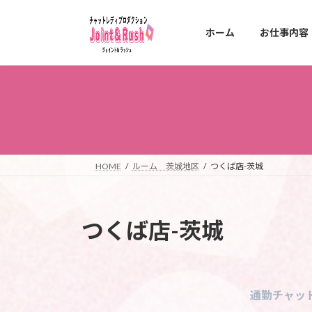
コ
ナ
ン
ビ
ホーム
お仕事内容
テ
ゲ
ン
ー
ツ
シ
へ
ョ
ス
ン
キ
に
ッ
移
プ
動
HOME
ルーム 茨城地区
つくば店-茨城
つくば店-茨城
通勤チャッ