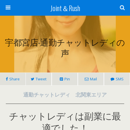
Joint＆Rush
宇都宮店-通勤チャットレディの
声
Share
Tweet
Pin
Mail
SMS
通勤チャットレディ 北関東エリア
チャットレディは副業に最
適でした！